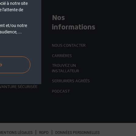
cié à notre site
 l'attente de
os solutions
Nos
informations
ent et/ou notre
udience, ...
RTES D'ENTRÉES
INDÉES
NOUS CONTACTER
RRURES MULTIPOINTS
CARRIÈRES
RTES TECHNIQUES
TROUVEZ UN
INSTALLATEUR
RTES DE HALL
ENTRÉE
SERRURIERS AGRÉÉS
VANTURE SÉCURISÉE
PODCAST
MENTIONS LÉGALES
RGPD
DONNÉES PERSONNELLES