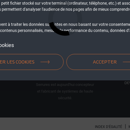
petit fichier stocké sur votre terminal (ordinateur, téléphone, etc.) et asso
us permettent d'analyser l'audience de nos pages afin de mieux comprendre
N
vent à traiter les données suivantes en nous basant sur votre consentem
 : contenus personnalisés, mesure de performance du contenu, données d’a
PO
BL
ookies
SE
E
PO
ER LES COOKIES
ACCEPTER
PO
D'
Entreprise fondée en 1720, Picard
DE
Serrures est aujourd'hui concepteur
et fabricant de systèmes de haute
sécurité.
INDEX D'ÉGALITÉ