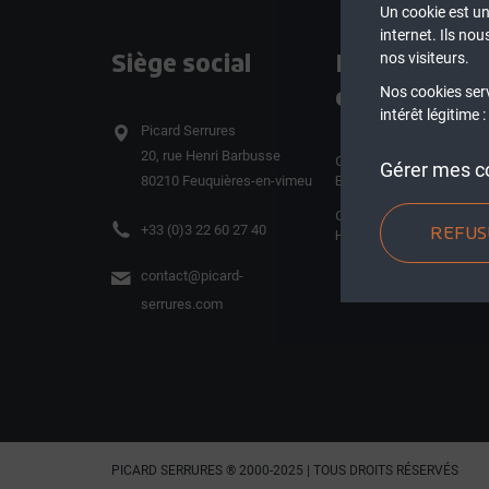
Un cookie est un 
internet. Ils no
Siège social
Nos
nos visiteurs.
catalogues
Nos cookies ser
intérêt légitime
Picard Serrures
20, rue Henri Barbusse
CATALOGUE PORTES
Gérer mes c
80210 Feuquières-en-vimeu
BLINDÉES
CATALOGUE PORTES D
REFUS
+33 (0)3 22 60 27 40
HALL
contact@picard-
serrures.com
PICARD SERRURES ® 2000-2025 | TOUS DROITS RÉSERVÉS