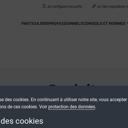
Je configure ma porte
Je fais reproduire 
PARTICULIERS
PROFESSIONNELS
CONSEILS ET NORMES
Produits
ise des cookies. En continuant à utiliser notre site, vous accepter l
ons de ces cookies. Voir
protection des données
.
 des cookies