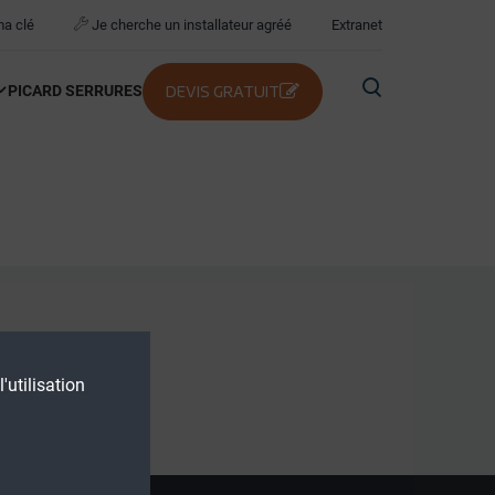
ma clé
Je cherche un installateur agréé
Extranet
PICARD SERRURES
DEVIS GRATUIT
'utilisation