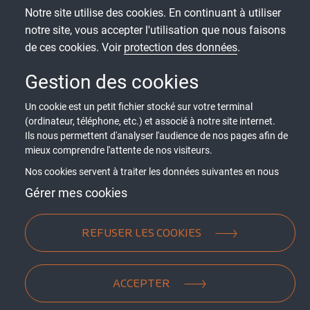
Notre site utilise des cookies. En continuant à utiliser
Chez Picard Serrures, nous comprenons que le
notre site, vous accepter l'utilisation que nous faisons
confort domestique est essentiel. C'est pourquoi nos
de ces cookies. Voir
protection des données
.
portes blindées allient isolation thermique et
acoustique supérieure à une protection robuste.
Gestion des cookies
Chaque porte sur-mesure garantit non seulement
sécurité mais aussi un confort optimal, permettant
Un cookie est un petit fichier stocké sur votre terminal
ainsi une intégration sans compromis entre bien-être
(ordinateur, téléphone, etc.) et associé à notre site internet.
et résistance aux effractions.
Ils nous permettent d'analyser l'audience de nos pages afin de
mieux comprendre l'attente de nos visiteurs.
Nos cookies servent à traiter les données suivantes en nous
basant sur votre consentement et/ou notre intérêt légitime :
Gérer mes cookies
contenus personnalisés, mesure de performance du contenu,
données d’audience, ...
REFUSER LES COOKIES
Pourquoi choisir une porte Picard
Serrures ?
ACCEPTER
Depuis plus de 300 ans, Picard Serrures est un acteur