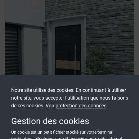
Notre site utilise des cookies. En continuant à utiliser
notre site, vous accepter l'utilisation que nous faisons
de ces cookies. Voir
protection des données
.
Gestion des cookies
Diamant Serénité
Un cookie est un petit fichier stocké sur votre terminal
Quand la haute protection se conjugue à l’élégance…
(ordinateur, téléphone, etc.) et associé à notre site internet.