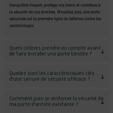
tranquillité d'esprit, protège vos biens et contribue à
la sécurité de vos proches. N'oubliez pas, une porte
sécurisée est la première ligne de défense contre les
cambriolages.
Quels critères prendre en compte avant
de faire installer une porte blindée ?
Avant d'installer une porte blindée, plusieurs critères
sont à considérer. Premièrement, la certification A2P
Quelles sont les caractéristiques clés
d'une serrure de sécurité efficace ?
BP est un gage de qualité et de résistance. Ensuite,
l'isolation thermique et phonique est importante pour
Une serrure de sécurité efficace possède plusieurs
votre confort. Le design et l'esthétique sont aussi à
caractéristiques clés. Elle doit avoir une certification
Comment puis-je renforcer la sécurité de
prendre en compte pour qu'elle s'intègre
ma porte d'entrée existante ?
A2P*, gage de qualité et de robustesse aux tentatives
harmonieusement à votre domicile. Enfin, le budget
d'effraction. Une serrure multipoints, offrant