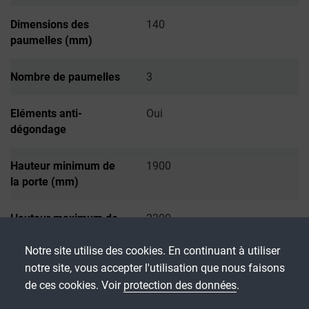
Dimensions des
140
paumelles (mm)
Nombre de paumelles
3
Eléments anti-
Oui
dégondage
Hauteur minimum de
1900
la porte (mm)
Hauteur maximum de
2200
la porte (mm)
Notre site utilise des cookies. En continuant à utiliser
notre site, vous accepter l'utilisation que nous faisons
Largeur minimum de
700
de ces cookies. Voir
protection des données
.
la porte (mm)