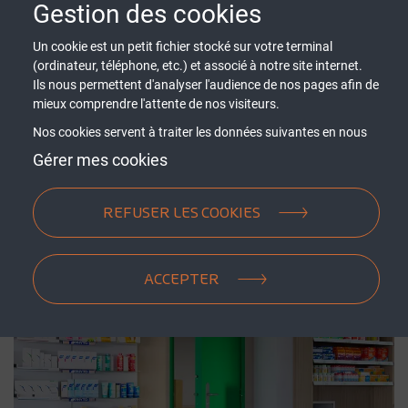
Gestion des cookies
Largeur maximum de
1016
la porte (mm)
Un cookie est un petit fichier stocké sur votre terminal
(ordinateur, téléphone, etc.) et associé à notre site internet.
Ils nous permettent d'analyser l'audience de nos pages afin de
Poids net (kg)
140
mieux comprendre l'attente de nos visiteurs.
Nos cookies servent à traiter les données suivantes en nous
basant sur votre consentement et/ou notre intérêt légitime :
Gérer mes cookies
contenus personnalisés, mesure de performance du contenu,
données d’audience, ...
REFUSER LES COOKIES
ACCEPTER