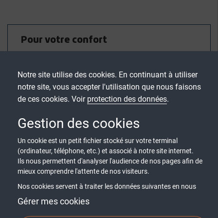
Pour votre confort
Chez Picard Serrures, nous comprenons que le
Notre site utilise des cookies. En continuant à utiliser
confort domestique est essentiel. C'est pourquoi nos
portes blindées allient isolation thermique et
notre site, vous accepter l'utilisation que nous faisons
acoustique supérieure à une protection robuste.
de ces cookies. Voir
protection des données
.
Chaque porte sur-mesure garantit non seulement
sécurité mais aussi un confort optimal, permettant
Gestion des cookies
ainsi une intégration sans compromis entre bien-être
et résistance aux effractions.
Un cookie est un petit fichier stocké sur votre terminal
(ordinateur, téléphone, etc.) et associé à notre site internet.
Ils nous permettent d'analyser l'audience de nos pages afin de
mieux comprendre l'attente de nos visiteurs.
Nos cookies servent à traiter les données suivantes en nous
basant sur votre consentement et/ou notre intérêt légitime :
Gérer mes cookies
contenus personnalisés, mesure de performance du contenu,
données d’audience, ...