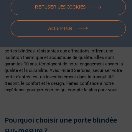
REFUSER LES COOKIES
Pourquoi choisir une porte Picard
Serrures ?
Depuis plus de 300 ans, Picard Serrures est un acteur
ACCEPTER
incontournable de la sécurité des portes d'entrée. Nos
produits, fabriqués à 100% en France, allient expertise et
innovation pour vous offrir une protection optimale. Nos
portes blindées, résistantes aux effractions, offrent une
isolation thermique et acoustique de qualité. Elles sont
garanties 10 ans, témoignant de notre engagement envers la
qualité et la durabilité. Avec Picard Serrures, sécuriser votre
porte d'entrée est un investissement dans la tranquillité
d'esprit, le confort et le design. Faites confiance à notre
expérience pour protéger ce qui compte le plus pour vous.
Pourquoi choisir une porte blindée
sur-mesure ?