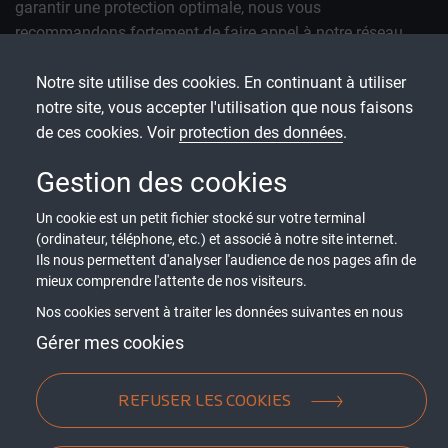
garantir une protection optimale, nous vous
recommandons fortement de faire appel à notre réseau
d'installateurs agréés Picard Serrures. Ces professionnels
Notre site utilise des cookies. En continuant à utiliser
sont formés spécifiquement pour assurer une pose
notre site, vous accepter l'utilisation que nous faisons
irréprochable, une intégration parfaite avec la serrure, et le
de ces cookies. Voir
protection des données
.
strict respect des normes de sécurité. Avec Picard Serrures,
votre installation est entre de bonnes mains.
Gestion des cookies
Un cookie est un petit fichier stocké sur votre terminal
(ordinateur, téléphone, etc.) et associé à notre site internet.
Ils nous permettent d'analyser l'audience de nos pages afin de
PUIS-JE INSTALLER UNE PORTE
mieux comprendre l'attente de nos visiteurs.
SÉCURISÉE POUR MON MAGASIN ?
Nos cookies servent à traiter les données suivantes en nous
basant sur votre consentement et/ou notre intérêt légitime :
Gérer mes cookies
Les portes sécurisées vitrées sont idéales pour les
contenus personnalisés, mesure de performance du contenu,
données d’audience, ...
établissements professionnels, notamment ceux ayant des
REFUSER LES COOKIES
vitrines exposées. Elles offrent une protection optimale
contre les tentatives d'effraction tout en conservant une