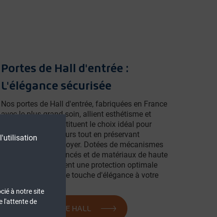
Portes de Hall d'entrée :
L'élégance sécurisée
Nos portes de Hall d'entrée, fabriquées en France
avec le plus grand soin, allient esthétisme et
sécurité. Elles constituent le choix idéal pour
accueillir vos visiteurs tout en préservant
'utilisation
l'intégrité de votre foyer. Dotées de mécanismes
de verrouillage avancés et de matériaux de haute
qualité, elles assurent une protection optimale
tout en ajoutant une touche d'élégance à votre
entrée.
cié à notre site
 l'attente de
NOS PORTES DE HALL