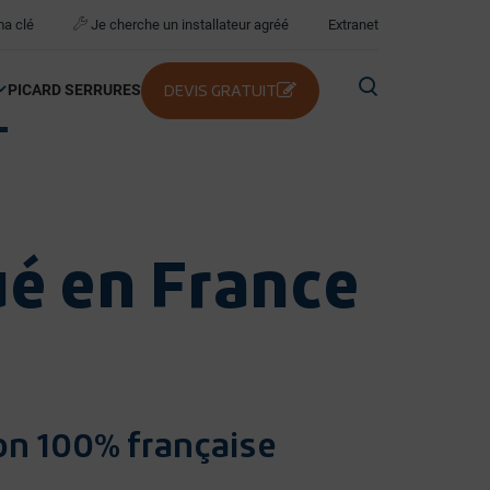
ma clé
Je cherche un installateur agréé
Extranet
PICARD SERRURES
DEVIS GRATUIT
ué en France
on 100% française