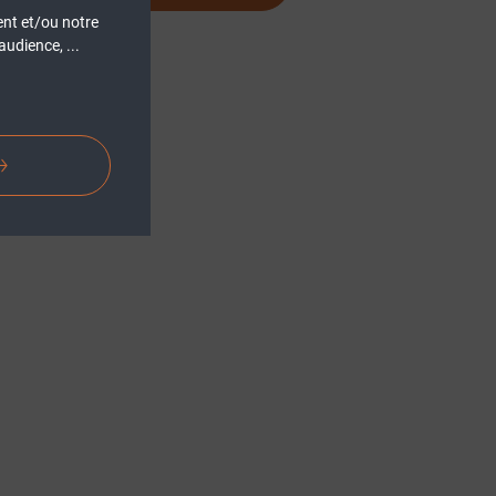
ent et/ou notre
udience, ...